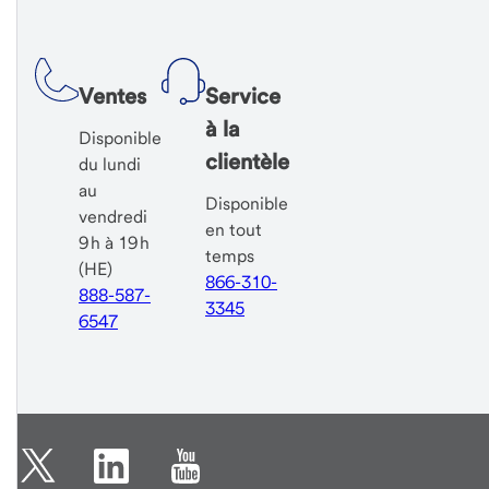
Ventes
Service
à la
Disponible
clientèle
du lundi
au
Disponible
vendredi
en tout
9 h à 19 h
temps
(HE)
866-310-
888-587-
3345
6547