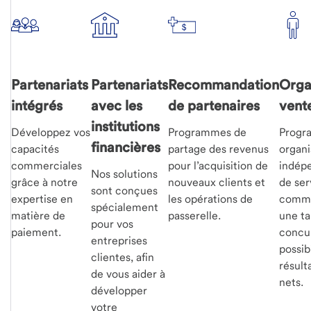
Partenariats
Partenariats
Recommandation
Orga
intégrés
avec les
de partenaires
vent
institutions
Développez vos
Programmes de
Progr
financières
capacités
partage des revenus
organi
commerciales
pour l’acquisition de
indép
Nos solutions
grâce à notre
nouveaux clients et
de ser
sont conçues
expertise en
les opérations de
comme
spécialement
matière de
passerelle.
une ta
pour vos
paiement.
concur
entreprises
possib
clientes, afin
résult
de vous aider à
nets.
développer
votre