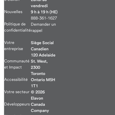
vendredi
Nouvelles
9 h à 19 h (HE)
888-361-1627
Politique de
Demander un
confidentialité
rappel
Votre
Siège Social
entreprise
Canadien
120 Adelaide
Communauté
St. West,
et Impact
2300
Toronto
Accessibilité
Ontario M5H
1T1
Votre secteur
© 2026
Elavon
Développeurs
Canada
Company