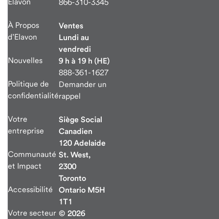
Elavon
866-310-3345
À Propos
Ventes
d’Elavon
Lundi au
vendredi
Nouvelles
9 h à 19 h (HE)
888-361-1627
Politique de
Demander un
confidentialité
rappel
Votre
Siège Social
entreprise
Canadien
120 Adelaide
Communauté
St. West,
et Impact
2300
Toronto
Accessibilité
Ontario M5H
1T1
Votre secteur
© 2026