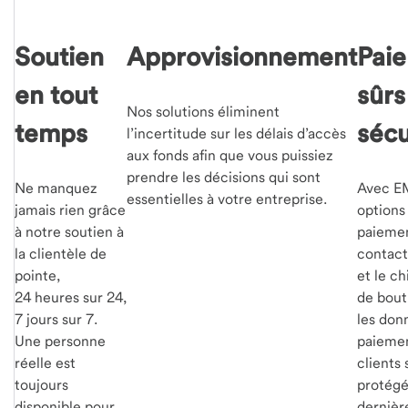
Soutien
Approvisionnement
Pai
en tout
sûrs
Nos solutions éliminent
temps
sécu
l’incertitude sur les délais d’accès
aux fonds afin que vous puissiez
prendre les décisions qui sont
Ne manquez
Avec EM
essentielles à votre entreprise.
jamais rien grâce
options
à notre soutien à
paiemen
la clientèle de
contact
pointe,
et le c
24 heures sur 24,
de bout
7 jours sur 7.
les don
Une personne
paiemen
réelle est
clients 
toujours
protégé
disponible pour
dernièr