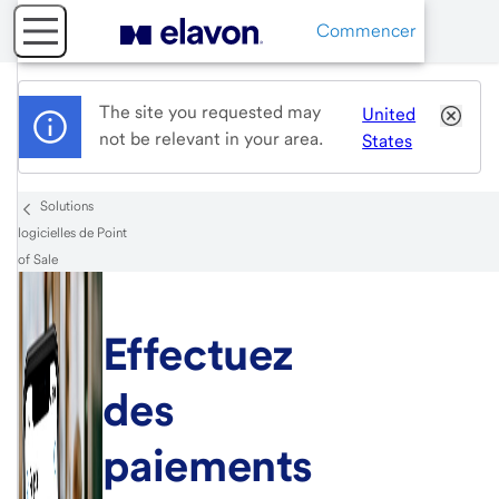
Commencer
The site you requested may
United
not be relevant in your area.
States
Solutions
logicielles de Point
of Sale
Effectuez
des
paiements