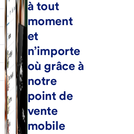
à tout
moment
et
n’importe
où grâce à
notre
point de
vente
mobile