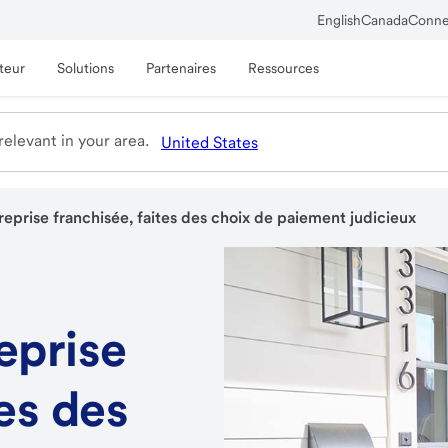
English
Canada
Conne
teur
Solutions
Partenaires
Ressources
elevant in your area.
United States
reprise franchisée, faites des choix de paiement judicieux
eprise
tes des