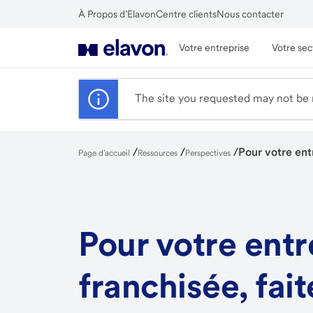
Skip
À Propos d’Elavon
Centre clients
Nous contacter
to
Fermer
main
Votre entreprise
Votre sec
content
The site you requested may not be r
/
/
/
Pour votre ent
Page d’accueil
Ressources
Perspectives
Pour votre entr
franchisée, fai