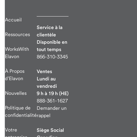
Accueil
Service à la
Ressources
clientèle
Disponible en
WorksWith
tout temps
Elavon
866-310-3345
À Propos
Ventes
d’Elavon
Lundi au
vendredi
Nouvelles
9 h à 19 h (HE)
888-361-1627
Politique de
Demander un
confidentialité
rappel
Votre
Siège Social